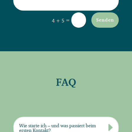
Alternative:
=
Senden
4 + 5
FAQ
Wie starte ich – und was passiert beim
ersten Kontakt?