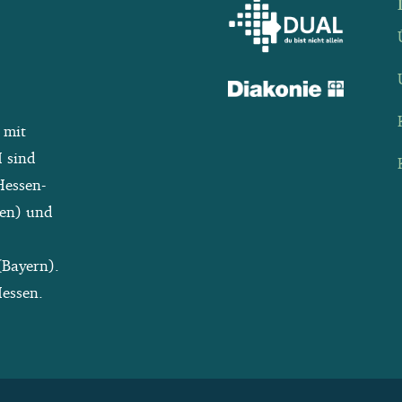
 mit
 sind
Hessen-
sen) und
Bayern).
essen.