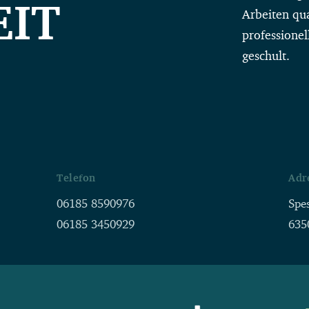
EIT
Arbeiten qua
professionel
geschult.
Telefon
Adr
06185 8590976
Spe
06185 3450929
635